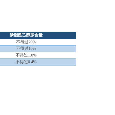
磷脂酰乙醇胺含量
不得过
2
0
%
不得过
1
0
%
不得过
1
.0
%
不得过
0
.4
%