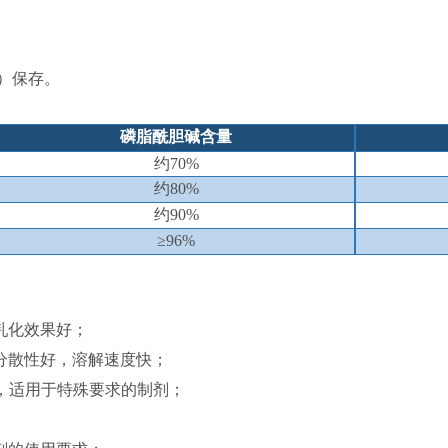
下）保存。
磷脂酰胆碱
含量
约
7
0
%
约
80%
约
90
%
≥
9
6
%
乳化效果好；
分散性好，溶解速度快；
上，适用于特殊要求的制剂；